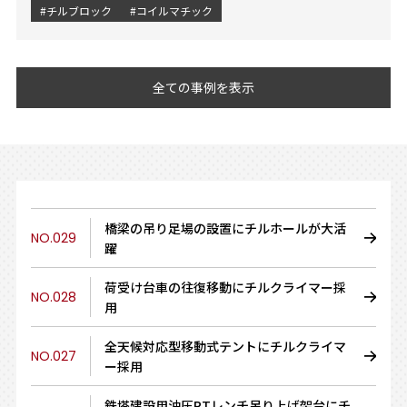
#チルブロック
#コイルマチック
全ての事例を表示
橋梁の吊り足場の設置にチルホールが大活
NO.029
躍
荷受け台車の往復移動にチルクライマー採
NO.028
用
全天候対応型移動式テントにチルクライマ
NO.027
ー採用
鉄塔建設用油圧PTレンチ吊り上げ架台にチ