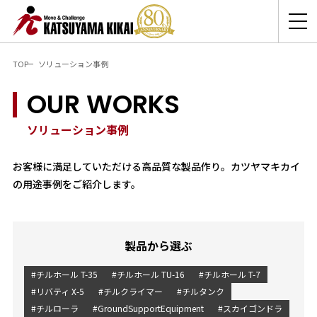
TOP
ソリューション事例
OUR WORKS
ソリューション事例
お客様に満足していただける高品質な製品作り。カツヤマキカイ
の用途事例をご紹介します。
製品から選ぶ
#チルホール T-35
#チルホール TU-16
#チルホール T-7
#リバティ X-5
#チルクライマー
#チルタンク
#チルローラ
#GroundSupportEquipment
#スカイゴンドラ