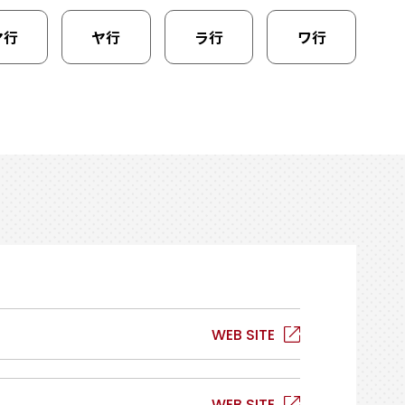
マ行
ヤ行
ラ行
ワ行