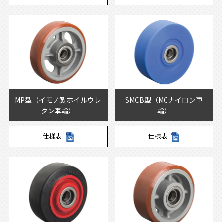
MP型（イモノ製ホイルウレ
SMCB型（MCナイロン車
タン車輪）
輪）
仕様表
仕様表